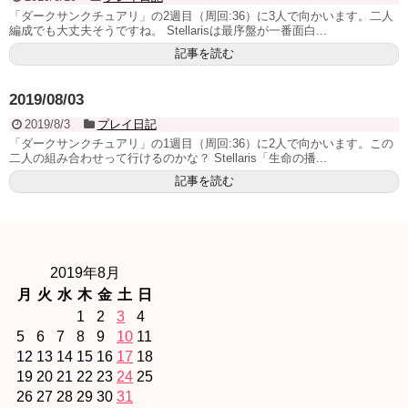
「ダークサンクチュアリ」の2週目（周回:36）に3人で向かいます。二人
編成でも大丈夫そうですね。 Stellarisは最序盤が一番面白...
記事を読む
2019/08/03
2019/8/3
プレイ日記
「ダークサンクチュアリ」の1週目（周回:36）に2人で向かいます。この
二人の組み合わせって行けるのかな？ Stellaris「生命の播...
記事を読む
2019年8月
月
火
水
木
金
土
日
1
2
3
4
5
6
7
8
9
10
11
12
13
14
15
16
17
18
19
20
21
22
23
24
25
26
27
28
29
30
31