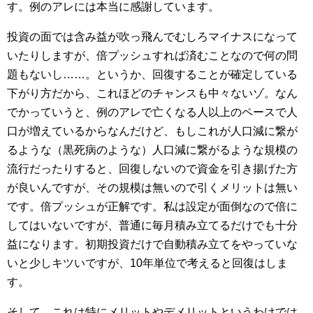
す。例のアレには本当に感謝しています。
投資の面では含み益が吹っ飛んでむしろマイナスになって
いたりしますが、倍プッシュすれば済むことなので何の問
題もないし……。というか、回復することが確定している
下がり方だから、これほどのチャンスも中々ないゾ。なん
でかっていうと、例のアレで亡くなる人以上のペースで人
口が増えているからなんだけど、もしこれが人口減に繋が
るような（黒死病のような）人口減に繋がるような規模の
流行だったりすると、回復しないので資金を引き揚げた方
が良いんですが、その規模は無いので引くメリットは無い
です。倍プッシュが正解です。私は設定が面倒なので倍に
してはいないですが、普通に毎月積み立てるだけでも十分
益になります。初期投資だけで自動積み立てをやっていな
いと少しキツいですが、10年単位で考えると回復はしま
す。
そして、これは特にメリットやデメリットというわけでは