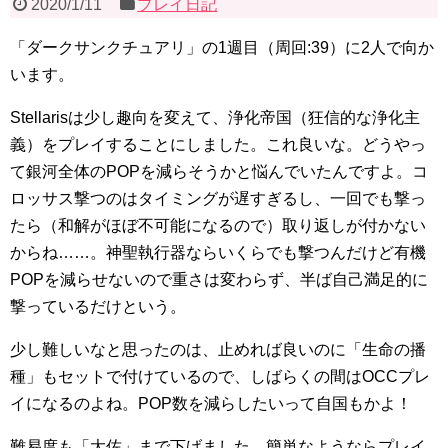
2020/1/11
プレイ日記
「ダークサンクチュアリ」の1週目（周回:39）に2人で向か
います。
Stellarisは少し趣向を変えて、浄化帝国（狂信的な浄化主
義）をプレイすることにしました。これ良いな。どうやっ
て銀河全体のPOPを減らそうかと悩んでいたんですよ。コ
ロッサス撃つのはタイミングが遅すぎるし、一回でも撃っ
たら（和解がほぼ不可能になるので）取り返しが付かない
からね……。神聖執行器ならいくらでも撃つんだけど有機
POPを減らせないので重さは変わらず、半ば自己満足的に
撃っているだけという。
少し難しいなと思ったのは、止めれば良いのに「生命の播
種」もセットで付けているので、しばらくの間はOCCプレ
イになるのよね。POP数を減らしたいって自国もかよ！
難易度も「大佐」まで下げました。簡単なようならプレイ