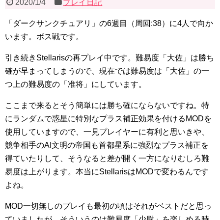
2020/1/4
プレイ日記
「ダークサンクチュアリ」の6週目（周回:38）に4人で向か
います。ボス戦です。
引き続きStellarisの再プレイ中です。難易度「大佐」は勝ち
確が早まってしまうので、現在では難易度は「大佐」の一
つ上の難易度の「准将」にしています。
ここまで来るとそう簡単には勝ち確にならないですね。特
にランダムで惑星に特別なプラス補正効果を付けるMODを
使用していますので、一見プレイヤーに有利と思いきや、
競争相手のAI文明の帝国も首都星系に強烈なプラス補正を
得ていたりして、そうなると差が開く一方になりむしろ難
易度は上がります。本当にStellarisはMODで変わるんです
よね。
MOD一切無しのプレイも最初の頃はそれがベストだと思っ
ていましたが、そういうのは難易度「少尉」を楽しめる時