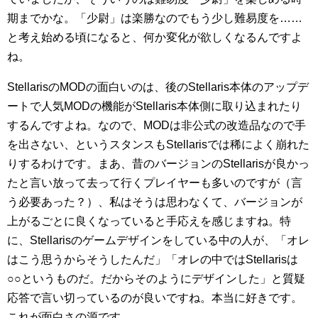
期までかな。「少尉」は楽勝なのでもう少し難易度を……
と考え始める頃になると、何か変化が欲しくなるんですよ
ね。
StellarisのMODの面白いのは、後のStellaris本体のアップデ
ートで人気MODの機能がStellaris本体側に取り込まれたり
するんですよね。なので、MODは非公式の改造品なので手
を出さない、というスタンスもStellarisでは稀によく崩れた
りするわけです。まあ、昔のバージョンのStellarisが良かっ
たと言い放って去って行くプレイヤーも多いのですが（言
う必要あった？）、私はそうは思わなくて、バージョンが
上がるごとに良くなっていると手応えを感じますね。特
に、Stellarisのゲームデザインをしている中の人が、「オレ
はこう思うからそうしたんだ」「オレの中ではStellarisは
○○というものだ。だからそのようにデザインした」と質疑
応答で言い切っているのが良いですね。本当に好きです。
これが面白さの源です。