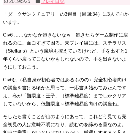
2019/5/25
プレイ日記
「ダークサンクチュアリ」の3週目（周回:34）に3人で向か
います。
Civ6 ……なかなか飽きないなｗ 飽きたらゲーム制作に戻
れるのに、面白すぎて困る。未プレイ組には、ステラリス
（Stellaris）という魔境も控えているけれど、手を出すと1
年くらい戻ってこないかもしれないので、手を出さないよ
うにしておこう。
Civ6は（私自身が初心者ではあるものの）完全初心者向け
の講座を書ける頃かと思って、一応書き始めてみたんです
よ。私が「難易度：王子」（標準難易度）までしかクリア
していないから、低難易度～標準難易度向けの講座ね。
そしたら書くことが山のようにあって、これどう見ても完
全初見の人は意味不明になり、読むのを諦める量なのよ。
相当に厳選しないといけないみたい。厳選しすぎると凡ミ