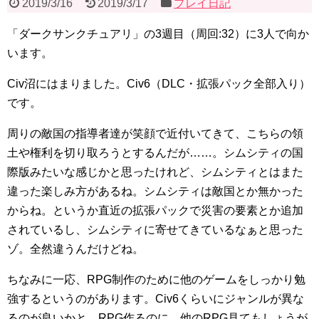
2019/3/16
2019/3/17
プレイ日記
「ダークサンクチュアリ」の3週目（周回:32）に3人で向か
います。
Civ沼にはまりました。Civ6（DLC・拡張パック全部入り）
です。
周りの敵国の指導者達が笑顔で近付いてきて、こちらの領
土や権利を切り取ろうとするんだが……。シムシティの国
際版みたいな感じかと思ったけれど、シムシティとはまた
違った楽しみ方があるね。シムシティは敵国とか無かった
からね。というか直近の拡張パックで災害の要素とか追加
されているし、シムシティに寄せてきているなぁと思った
ゾ。全然違うんだけどね。
ちなみに一応、RPG制作のために他のゲームをしっかり勉
強するというのがあります。Civ6くらいにジャンルが異な
るのが良いかと。RPG作るのに、他のRPG見てもしょうが