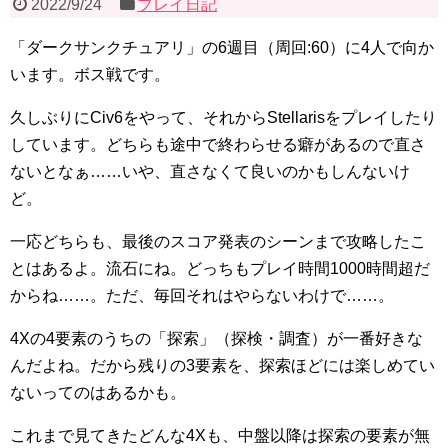
2022/9/24
プレイ日記
「ダークサンクチュアリ」の6週目（周回:60）に4人で向か
います。ボス戦です。
久しぶりにCiv6をやって、それからStellarisをプレイしたり
しています。どちらも途中で終わらせる癖があるので直さ
ないとなぁ……いや、直さなくて良いのかもしんないけ
ど。
一応どちらも、最後のスコア発表のシーンまで攻略したこ
とはあるよ。流石にね。どっちもプレイ時間1000時間超だ
からね……。ただ、毎回それはやらないわけで……。
4Xの4要素のうちの「探索」（探検・調査）が一番好きな
んだよね。だから残りの3要素を、探索ほどには楽しめてい
ないってのはあるかも。
これまで見てきたどんな4Xも、中盤以降は探索の要素が無