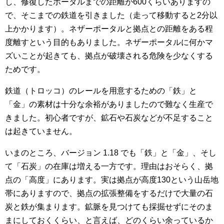
し、修復したポータルまでの距離が600くらいありますの
で、そこまでの鉄道を引きました（走って移動すると2分以
上かかります）。ネザーポータルと拠点との距離をある程
度離すという目的もありました。ネザーポータルに何かマ
ズいことが起きても、拠点が破壊される危険を少なくする
ためです。
鉄道（トロッコ）のレールを用意するための「鉄」と
「金」の素材は十分な余裕がありましたので難なく生産で
きました。初心者ですが、鉱石や石炭などが不足すること
は起きていません。
いまのところ、バージョン 1.18 でも「鉄」と「金」、そし
て「石炭」の在庫は増える一方です。理由はおそらく、拠
点の「高度」にあります。実は拠点が高度130という山岳地
帯にありますので、拠点の拡張整備をするだけで大量の石
炭と鉄が集まります。鉱脈を見つけても採掘せずにそのま
まにしておくくらい、と言えば、どのくらい余っているか