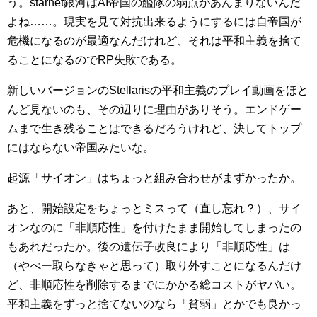
う。starnet銀河はAI帝国の艦隊の弱点があんまりないんだ
よね……。現実を見て対抗出来るようにするには自帝国が
危機になるのが最適なんだけれど、それは平和主義を捨て
ることになるのでRP失敗である。
新しいバージョンのStellarisの平和主義のプレイ動画をほと
んど見ないのも、その辺りに理由がありそう。エンドゲー
ムまで生き残ることはできるだろうけれど、決してトップ
にはならない帝国みたいな。
起源「サイオン」はちょっと組み合わせがまずかったか。
あと、開始設定をちょっとミスって（直し忘れ？）、サイ
オンなのに「非順応性」を付けたまま開始してしまったの
もあれだったか。後の遺伝子改良により「非順応性」は
（やべー取らなきゃと思って）取り外すことになるんだけ
ど、非順応性を削除するまでにかかる総コストがヤバい。
平和主義をずっと捨てないのなら「貧弱」とかでも良かっ