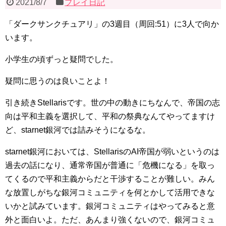
2021/8/7
プレイ日記
「ダークサンクチュアリ」の3週目（周回:51）に3人で向か
います。
小学生の頃ずっと疑問でした。
疑問に思うのは良いことよ！
引き続きStellarisです。世の中の動きにちなんで、帝国の志
向は平和主義を選択して、平和の祭典なんてやってますけ
ど、starnet銀河では詰みそうになるな。
starnet銀河においては、StellarisのAI帝国が弱いというのは
過去の話になり、通常帝国が普通に「危機になる」を取っ
てくるので平和主義からだと干渉することが難しい。みん
な放置しがちな銀河コミュニティを何とかして活用できな
いかと試みています。銀河コミュニティはやってみると意
外と面白いよ。ただ、あんまり強くないので、銀河コミュ