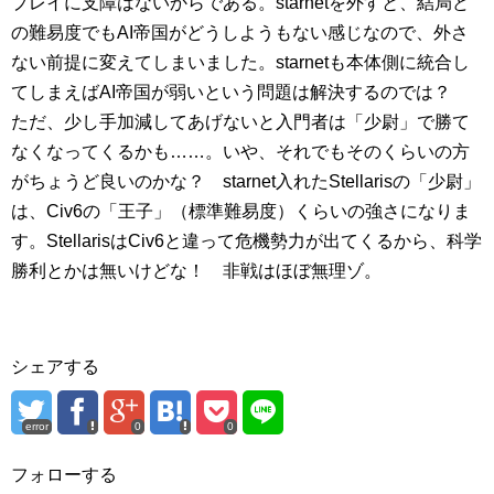
プレイに支障はないからである。starnetを外すと、結局ど
の難易度でもAI帝国がどうしようもない感じなので、外さ
ない前提に変えてしまいました。starnetも本体側に統合し
てしまえばAI帝国が弱いという問題は解決するのでは？
ただ、少し手加減してあげないと入門者は「少尉」で勝て
なくなってくるかも……。いや、それでもそのくらいの方
がちょうど良いのかな？ starnet入れたStellarisの「少尉」
は、Civ6の「王子」（標準難易度）くらいの強さになりま
す。StellarisはCiv6と違って危機勢力が出てくるから、科学
勝利とかは無いけどな！ 非戦はほぼ無理ゾ。
シェアする
error
0
0
フォローする