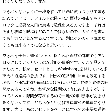
れはやりたくありません。
空き地がないように平地をすべて区画に使うつもりで敷き
詰めていけば、デフォルトの限られた面積の都市でもアン
ロックに必要な人口は余裕で確保出来るんですよ。それは
あまり攻略と呼ぶほどのことではないので、ガイドを書い
ても仕方ない気がするんですよね。別にそのガイド読まな
くても出来るようになると思いますし。
空き地を十分に確保しつつ、限られた面積の都市でもアン
ロックしていくというのが攻略の目的です。そこで見えて
きたのは、私がアセットとしてWorkshopに公開している多
重円の道路網の急所です。円形の道路網に区画を設定する
場合、4×4の建物を簡単に置ける代わりに、建物と建物の隙
間があるんですね。わずかな隙間のようにみえますが、す
べての区画に隙間が存在するので土地の利用効率があまり
高くないんです。どちらかといえば景観重視の構造になり
ます。実は、あのアセットをベースにすべての主要な道路