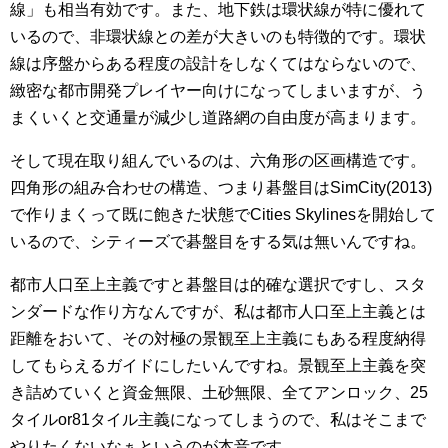
線」も相当有効です。また、地下鉄は環状線が特に優れて
いるので、非環状線との差が大きいのも特徴的です。環状
線は序盤からある程度の設計をしなくてはならないので、
緻密な都市開発プレイヤー向けになってしまいますが、う
まくいくと交通量が減少し道路網の自由度が高まります。
そして現在取り組んでいるのは、六角形の区画構造です。
四角形の組み合わせの構造、つまり碁盤目はSimCity(2013)
で作りまくって既に飽きた状態でCities Skylinesを開始して
いるので、シティーズで碁盤目をする気は無いんですね。
都市人口至上主義ですと碁盤目は的確な選択ですし、スタ
ンダードな作り方なんですが、私は都市人口至上主義とは
距離をおいて、その対極の景観至上主義にもある程度納得
してもらえるガイドにしたいんですね。景観至上主義を突
き詰めていくと資金無限、土砂無限、全てアンロック、25
タイルor81タイル主義になってしまうので、私はそこまで
やりたくないなぁというのが本音です。