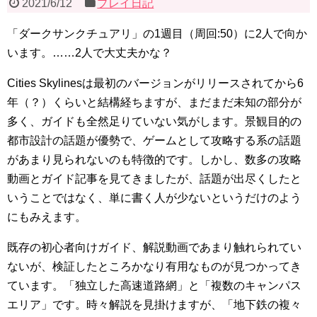
2021/6/12
プレイ日記
「ダークサンクチュアリ」の1週目（周回:50）に2人で向か
います。……2人で大丈夫かな？
Cities Skylinesは最初のバージョンがリリースされてから6
年（？）くらいと結構経ちますが、まだまだ未知の部分が
多く、ガイドも全然足りていない気がします。景観目的の
都市設計の話題が優勢で、ゲームとして攻略する系の話題
があまり見られないのも特徴的です。しかし、数多の攻略
動画とガイド記事を見てきましたが、話題が出尽くしたと
いうことではなく、単に書く人が少ないというだけのよう
にもみえます。
既存の初心者向けガイド、解説動画であまり触れられてい
ないが、検証したところかなり有用なものが見つかってき
ています。「独立した高速道路網」と「複数のキャンパス
エリア」です。時々解説を見掛けますが、「地下鉄の複々