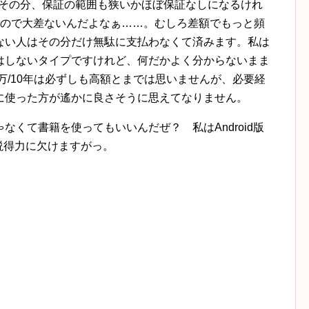
です。その分、保証の範囲も狭いかほぼ保証なしになるけれ
なので大差ないんだよなぁ……。むしろ差額でもっと頻
ない人はその分だけ無駄に支払わなくて済みます。私は
はしないタイプですけれど、何だかよく分からないまま
0万/10年は必ずしも高額とまでは思いませんが、必要経
に使った方が遙かに良さそうに思えてなりません。
くて書籍を使ってもいいんだぜ？ 私はAndroid版
ち説得力に欠けますがっ。