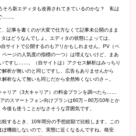
した。そろそろ新エディタも改善されてきているのかな？ 私は
で……。
くて、記事を書くのが大変で仕方なくて記事未公開のまま
エディタはどうなんでしょ。エディタの状態によっては、
essの自サイトで公開するのもアリかもしれません。PV（ペ
。ページの人気度の指標の一つ）は増えないけど、まあ
ないですし……。（自サイトは）アクセス解析はみっちり
で解析が無いのと同じですし、広告もありませんから
ス解析なんて無いも同じだから全然怖くないのさ～。
キャリア（3大キャリア）の料金プランを調べたら……
のスマートフォン向けプランは60万～80万/10年とか
、今後も使うことがなさそうな雰囲気です。
比較するとき、10年間分の予想総額で比較します。この
ほぼ機能しないので、実態に近くなるんですね。格安