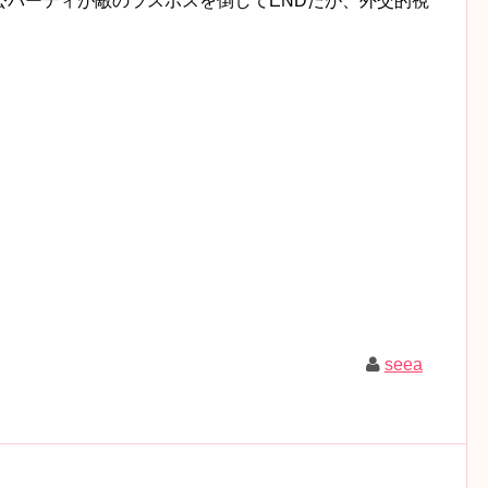
公パーティが敵のラスボスを倒してENDだが、外交的視
seea