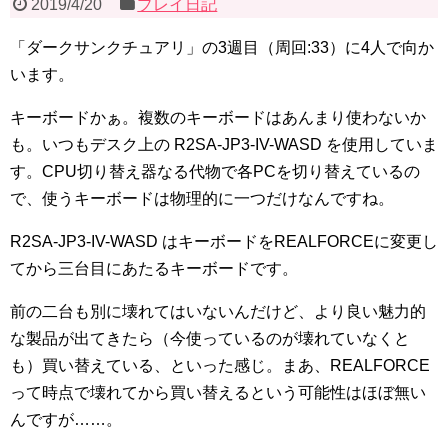
2019/4/20
プレイ日記
「ダークサンクチュアリ」の3週目（周回:33）に4人で向か
います。
キーボードかぁ。複数のキーボードはあんまり使わないか
も。いつもデスク上の R2SA-JP3-IV-WASD を使用していま
す。CPU切り替え器なる代物で各PCを切り替えているの
で、使うキーボードは物理的に一つだけなんですね。
R2SA-JP3-IV-WASD はキーボードをREALFORCEに変更し
てから三台目にあたるキーボードです。
前の二台も別に壊れてはいないんだけど、より良い魅力的
な製品が出てきたら（今使っているのが壊れていなくと
も）買い替えている、といった感じ。まあ、REALFORCE
って時点で壊れてから買い替えるという可能性はほぼ無い
んですが……。