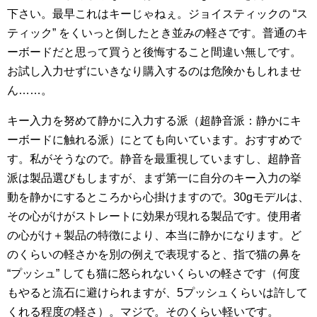
下さい。最早これはキーじゃねぇ。ジョイスティックの “ス
ティック” をくいっと倒したとき並みの軽さです。普通のキ
ーボードだと思って買うと後悔すること間違い無しです。
お試し入力せずにいきなり購入するのは危険かもしれませ
ん……。
キー入力を努めて静かに入力する派（超静音派：静かにキ
ーボードに触れる派）にとても向いています。おすすめで
す。私がそうなので。静音を最重視していますし、超静音
派は製品選びもしますが、まず第一に自分のキー入力の挙
動を静かにするところから心掛けますので。30gモデルは、
その心がけがストレートに効果が現れる製品です。使用者
の心がけ＋製品の特徴により、本当に静かになります。ど
のくらいの軽さかを別の例えで表現すると、指で猫の鼻を
“プッシュ” しても猫に怒られないくらいの軽さです（何度
もやると流石に避けられますが、5プッシュくらいは許して
くれる程度の軽さ）。マジで。そのくらい軽いです。