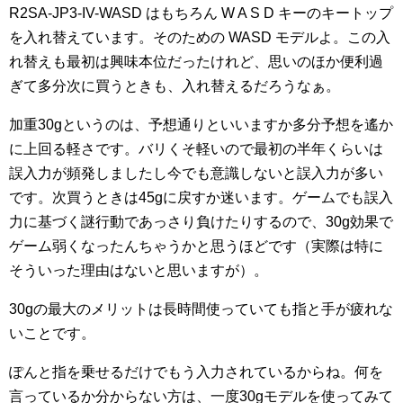
R2SA-JP3-IV-WASD はもちろん W A S D キーのキートップ
を入れ替えています。そのための WASD モデルよ。この入
れ替えも最初は興味本位だったけれど、思いのほか便利過
ぎて多分次に買うときも、入れ替えるだろうなぁ。
加重30gというのは、予想通りといいますか多分予想を遙か
に上回る軽さです。バリくそ軽いので最初の半年くらいは
誤入力が頻発しましたし今でも意識しないと誤入力が多い
です。次買うときは45gに戻すか迷います。ゲームでも誤入
力に基づく謎行動であっさり負けたりするので、30g効果で
ゲーム弱くなったんちゃうかと思うほどです（実際は特に
そういった理由はないと思いますが）。
30gの最大のメリットは長時間使っていても指と手が疲れな
いことです。
ぽんと指を乗せるだけでもう入力されているからね。何を
言っているか分からない方は、一度30gモデルを使ってみて