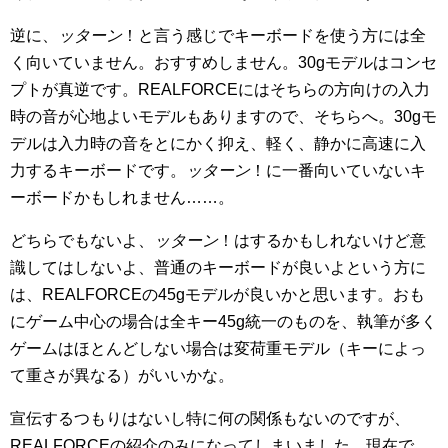
逆に、
ッターン
！
と言う感じでキーボードを使う方には全
く向いていません。おすすめしません。30gモデルはコンセ
プトが真逆です。REALFORCEにはそちらの方向けの入力
時の音が心地よいモデルもありますので、そちらへ。30gモ
デルは入力時の音をとにかく抑え、軽く、静かに高速に入
力するキーボードです。
ッターン
！に
一番向いていないキ
ーボードかもしれません……。
どちらでもないよ、
ッターン
！
はするかもしれないけど意
識してはしないよ、普通のキーボードが良いよという方に
は、REALFORCEの45gモデルが良いかと思います。おも
にゲーム中心の場合は全キー45g統一のものを、執筆が多く
ゲームはほとんどしない場合は変荷重モデル（キーによっ
て重さが異なる）がいいかな。
宣伝するつもりはないし特に何の関係もないのですが、
REALFORCEの紹介のみになってしまいました。現在で