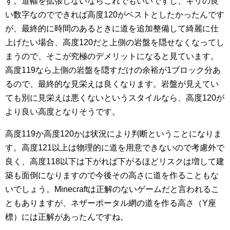
す。道幅を拡張しないならこれでもいいですし、キリの良
い数字なのでできれば高度120がベストとしたかったんです
が、最終的に時間のあるときに道を追加整備して綺麗に仕
上げたい場合、高度120だと上側の岩盤を隠せなくなってし
まうので、そこが究極のデメリットになると見ています。
高度119なら上側の岩盤を隠すだけの余裕が1ブロック分あ
るので、最終的な見栄えは良くなります。岩盤が見えてい
ても別に見栄えは悪くないというスタイルなら、高度120が
より良い高度となりそうです。
高度119か高度120かは状況により判断ということになりま
す。高度121以上は物理的に道を用意できないので考慮外で
良く、高度118以下は下がれば下がるほどリスクは増して建
築も面倒になりますので今後その高さに道を作ることもな
いでしょう。Minecraftは正解のないゲームだと言われるこ
ともありますが、ネザーポータル網の道を作る高さ（Y座
標）には正解があったんですね。