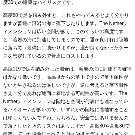
度30での建築はハイリスクです。
高度80で足を踏み外すと、これもやってみるとよく分かり
ますが普通に溶岩の海に落下したりします。The Netherデ
ィメンションは広い空間が多く、このくらいの高度です
と、溶岩の海に到達してしまうのです。運が良ければ陸地
に落ちて（装備は）助かりますが、運が良くなかったケー
スを想定しているので普通にロストします。
高度119で足を踏み外した場合は、溶岩の海に到達する確率
はかなり低いです。高高度からの落下ですので落下耐性が
ないと生き残るのは厳しいですが、逆に考えると落下耐性
さえ十分であれば地面に着地する可能性が高いです。The
Netherディメンションは陸地と空間が何層にも連なってい
るバイオームが多いので、いずれかの陸地に着地すること
は珍しくないんですね。もちろん、安全ではありませんの
で落下したときのリスクはありますが、高度30や高度80で
建築していた場合に比べるとThe Netherディメンションの