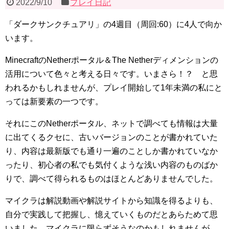
2022/9/10
プレイ日記
「ダークサンクチュアリ」の4週目（周回:60）に4人で向か
います。
MinecraftのNetherポータル＆The Netherディメンションの
活用について色々と考える日々です。いまさら！？ と思
われるかもしれませんが、プレイ開始して1年未満の私にと
っては新要素の一つです。
それにこのNetherポータル、ネットで調べても情報は大量
に出てくるクセに、古いバージョンのことが書かれていた
り、内容は最新版でも通り一遍のことしか書かれていなか
ったり、初心者の私でも気付くような浅い内容のものばか
りで、調べて得られるものはほとんどありませんでした。
マイクラは解説動画や解説サイトから知識を得るよりも、
自分で実践して把握し、憶えていくものだとあらためて思
いました。マイクラに限らずそうなのかもしれませんが、