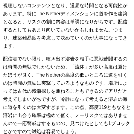
視聴しないコンテンツとなり、退屈な時間となる可能性が
あります。特にThe Netherディメンションに道を作る建築
となると、リスクの割に内容は単調になりがちです。配信
するとしてもあまり向いていないかもしれません。つま
り、建築難易度を考慮して決めていくのが大事になってき
ます。
配信者でない限り、噴き出す溶岩を相手に悪戦苦闘するの
は時間の無駄でしかないため、「流体」が多い高度は避け
たほうが良く、The Netherの高度の低いところに道を引く
のは時間の無駄に突撃しているようなものです。場所によ
っては古代の残骸探しを兼ねることもできるのでアリだと
考えてしまいがちですが、冷静になって考えると溶岩の海
に道を引くのは大変すぎます。この点、高度119ともなると
溶岩に出会う確率は極めて低く、ノーリスクではありませ
んので一応警戒はするものの、見つけたとしても1ブロック
とかですので対処は容易でしょう。