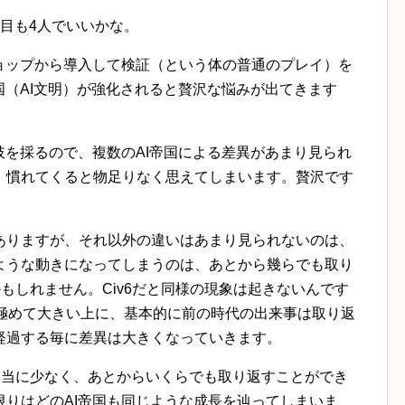
目も4人でいいかな。
）をワークショップから導入して検証（という体の普通のプレイ）を
I帝国（AI文明）が強化されると贅沢な悩みが出てきます
。
選択肢を採るので、複数のAI帝国による差異があまり見られ
、慣れてくると物足りなく思えてしまいます。贅沢です
ありますが、それ以外の違いはあまり見られないのは、
ような動きになってしまうのは、あとから幾らでも取り
現象かもしれません。Civ6だと同様の現象は起きないんです
差が極めて大きい上に、基本的に前の時代の出来事は取り返
経過する毎に差異は大きくなっていきます。
要素が本当に少なく、あとからいくらでも取り返すことができ
りはどのAI帝国も同じような成長を辿ってしまいま