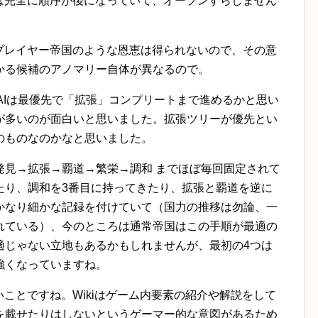
発見」は完全に順序が後になっていて、オープンすらしません
プレイヤー帝国のような恩恵は得られないので、その意
かる候補のアノマリー自体が異なるので。
t AIは最優先で「拡張」コンプリートまで進めるかと思い
が多いのが面白いと思いました。拡張ツリーが優先とい
のものなのかなと思いました。
発見→拡張→覇道→繁栄→調和 までほぼ毎回固定されて
たり、調和を3番目に持ってきたり、拡張と覇道を逆に
かなり細かな記録を付けていて（国力の推移は勿論、一
れている）、今のところは通常帝国はこの手順が最適の
適じゃない立地もあるかもしれませんが、最初の4つは
強くなっていますね。
いことですね。Wikiはゲーム内要素の紹介や解説をして
を載せたりはしないというゲーマー的な意図があるため