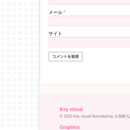
メール
*
サイト
Key visual
© 2015 Key visual illustrated by 久我斬
Graphics