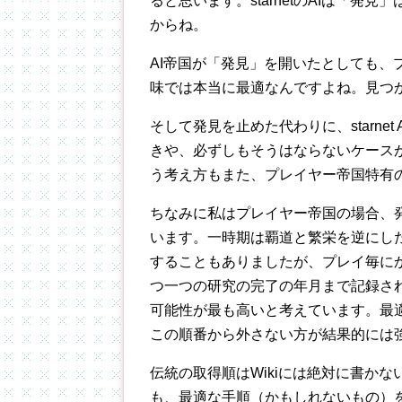
ると思います。starnetのAIは「
からね。
AI帝国が「発見」を開いたとしても、
味では本当に最適なんですよね。見つ
そして発見を止めた代わりに、starne
きや、必ずしもそうはならないケース
う考え方もまた、プレイヤー帝国特有
ちなみに私はプレイヤー帝国の場合、
います。一時期は覇道と繁栄を逆にし
することもありましたが、プレイ毎に
つ一つの研究の完了の年月まで記録さ
可能性が最も高いと考えています。最
この順番から外さない方が結果的には
伝統の取得順はWikiには絶対に書かな
も、最適な手順（かもしれないもの）