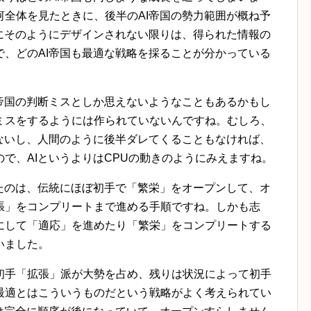
全体を見たときに、後半のAI帝国の勢力範囲が概ね予
にそのようにデザインされない限りは、得られた情報の
、どのAI帝国も最適な戦略を採ることが分かっている
帝国の判断ミスとしか思えないようなこともあるかもし
ミスをするようには作られていないんですね。むしろ、
ないし、人間のように後半ダレてくることもなければ、
で、AIというよりはCPUの動きのようにみえますね。
と思ったのは、伝統にほぼ初手で「繁栄」をオープンして、オ
張」をコンプリートまで進める手順ですね。しかも志
にして「適応」を進めたり「繁栄」をコンプリートする
いました。
初手「拡張」派が大勢を占め、残りは状況によって初手
最適とはこういうものだという戦略がよく考えられてい