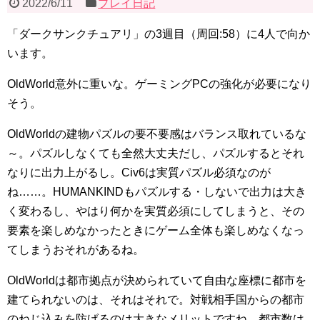
2022/6/11
プレイ日記
「ダークサンクチュアリ」の3週目（周回:58）に4人で向か
います。
OldWorld意外に重いな。ゲーミングPCの強化が必要になり
そう。
OldWorldの建物パズルの要不要感はバランス取れているな
～。パズルしなくても全然大丈夫だし、パズルするとそれ
なりに出力上がるし。Civ6は実質パズル必須なのが
ね……。HUMANKINDもパズルする・しないで出力は大き
く変わるし、やはり何かを実質必須にしてしまうと、その
要素を楽しめなかったときにゲーム全体も楽しめなくなっ
てしまうおそれがあるね。
OldWorldは都市拠点が決められていて自由な座標に都市を
建てられないのは、それはそれで。対戦相手国からの都市
のねじ込みを防げるのは大きなメリットですね。都市数は